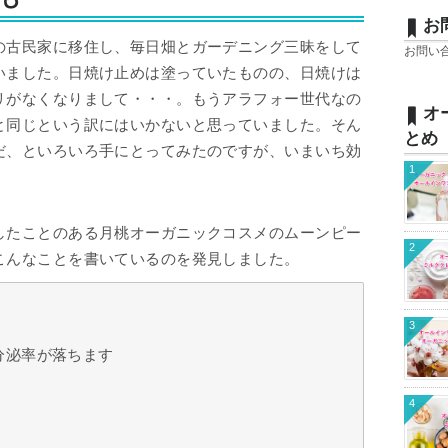
お
の古民家に移住し、毎日畑とガーデニング三昧をして
お問い
いました。日焼け止めは塗っていたものの、日焼けは
リがなくなりまして・・・。もうアラフォー世代なの
オ
と同じという訳にはいかないと思っていました。そん
とめ
だ、といろいろ手にとってみたのですが、いまいち効
1
したことのある月桃オーガニックコスメのムーンピー
2
こんなことを書いているのを発見しました。
3
分泌率が落ちます
4