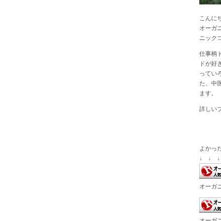
こんに
オーガ
ニック
仕事柄
ドが好
ってい
た、中
ます。
詳しい
よかっ
↓ ↓ ↓
オーガ
オーガ