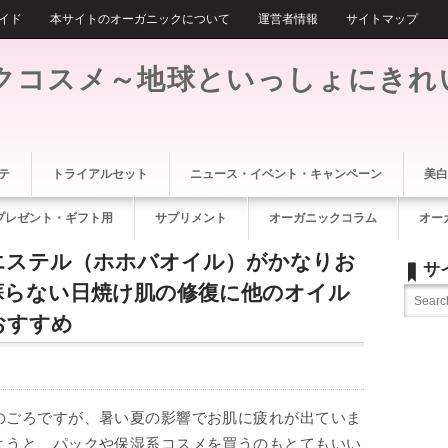
イド
本サイトのオーガニックについて
運営者情報
サイトマップ
クコスメ～地球といっしょにきれ
テ
トライアルセット
ニュース・イベント・キャンペーン
美白
プレゼント・ギフト用
サプリメント
オーガニックコラム
オー
エステル（ホホバオイル）がかなりお
サ
蘇らない日焼け肌の修復に他のオイル
おすすめ
のごろですが、暑い夏の影響でお肌に疲れが出ていま
ようと、パックや保湿系コスメを買うのもとてもいい