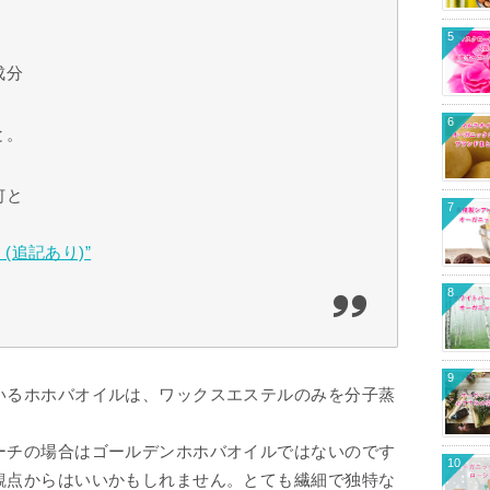
5
成分
6
と。
何と
7
(追記あり)”
8
9
いるホホバオイルは、ワックスエステルのみを分子蒸
ーチの場合はゴールデンホホバオイルではないのです
10
観点からはいいかもしれません。とても繊細で独特な