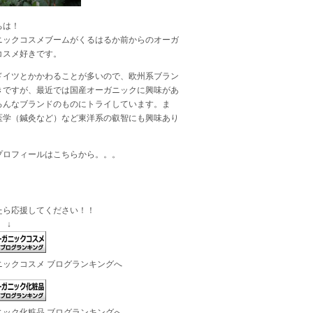
ちは！
ニックコスメブームがくるはるか前からのオーガ
コスメ好きです。
ドイツとかかわることが多いので、欧州系ブラン
きですが、最近では国産オーガニックに興味があ
ろんなブランドのものにトライしています。ま
医学（鍼灸など）など東洋系の叡智にも興味あり
プロフィールは
こちら
から。。。
たら応援してください！！
 ↓
ニックコスメ ブログランキングへ
ニック化粧品 ブログランキングへ