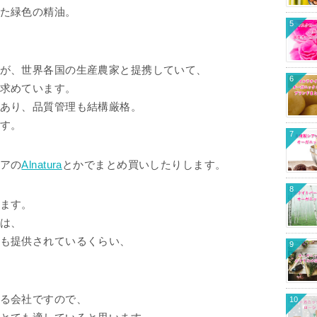
た緑色の精油。
5
が、世界各国の生産農家と提携していて、
6
求めています。
あり、品質管理も結構厳格。
す。
7
アの
Alnatura
とかでまとめ買いしたりします。
8
ます。
は、
も提供されているくらい、
9
る会社ですので、
10