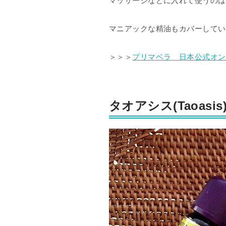
マッサージなどに入れて使うのは
マニアックな精油もカバーしてい
＞＞＞
プリマベラ 日本公式オン
タオアシス(Taoasis