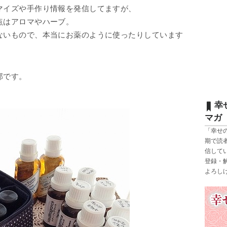
マイズや手作り情報を発信してますが、
点はアロマやハーブ。
ないもので、本当にお薬のように使ったりしています
部です。
幸
マガ
「幸せ
期で読
信して
登録・
よろし