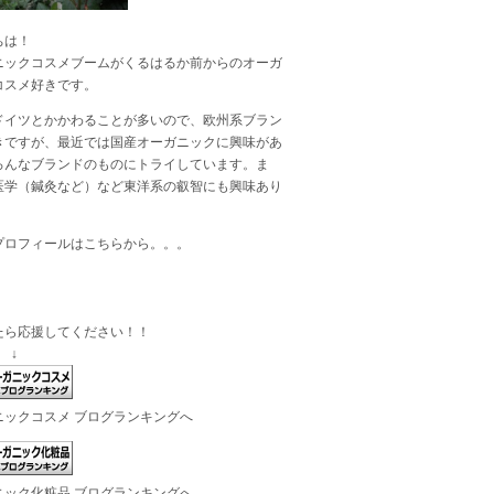
ちは！
ニックコスメブームがくるはるか前からのオーガ
コスメ好きです。
ドイツとかかわることが多いので、欧州系ブラン
きですが、最近では国産オーガニックに興味があ
ろんなブランドのものにトライしています。ま
医学（鍼灸など）など東洋系の叡智にも興味あり
プロフィールは
こちら
から。。。
たら応援してください！！
 ↓
ニックコスメ ブログランキングへ
ニック化粧品 ブログランキングへ