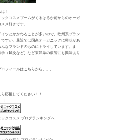
ちは！
ニックコスメブームがくるはるか前からのオーガ
コスメ好きです。
ドイツとかかわることが多いので、欧州系ブラン
きですが、最近では国産オーガニックに興味があ
ろんなブランドのものにトライしています。ま
医学（鍼灸など）など東洋系の叡智にも興味あり
プロフィールは
こちら
から。。。
たら応援してください！！
 ↓
ニックコスメ ブログランキングへ
ニック化粧品 ブログランキングへ