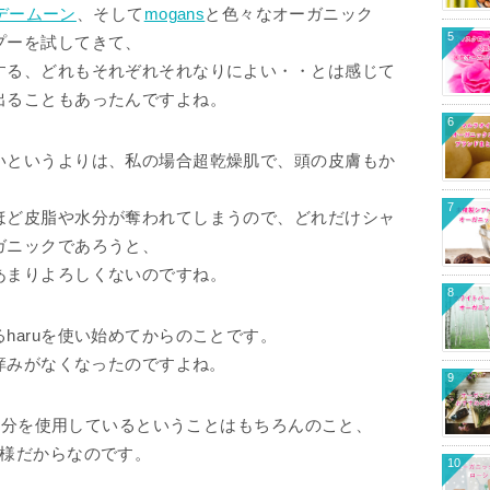
デームーン
、そして
mogans
と色々なオーガニック
5
プーを試してきて、
する、どれもそれぞれそれなりによい・・とは感じて
出ることもあったんですよね。
6
いというよりは、私の場合超乾燥肌で、頭の皮膚もか
7
ほど皮脂や水分が奪われてしまうので、どれだけシャ
ガニックであろうと、
あまりよろしくないのですね。
8
haruを使い始めてからのことです。
の痒みがなくなったのですよね。
9
来成分を使用しているということはもちろんのこと、
仕様だからなのです。
10