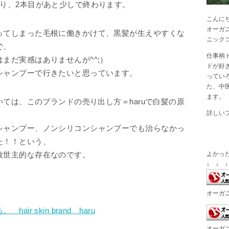
り、2本目があと少しで終わります。
こんに
オーガ
ってしまった毛根に働きかけて、黒髪が生えやすくな
ニック
で、
仕事柄
まだ実感はありませんが^^;）
ドが好
シャンプーで行きたいと思っています。
ってい
た、中
ます。
いては、このブランドの売り出し方＝haruで白髪の原
詳しい
シャンプー、ノンシリコンシャンプーでも治らなかっ
た！！という、
よかっ
救世主的な存在なのです。
↓ ↓ ↓
オーガ
r skin brand haru
オーガ