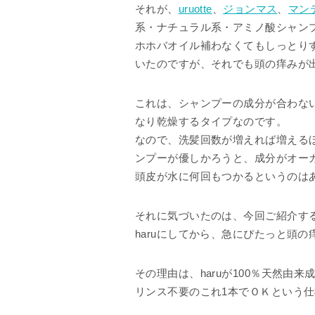
それが、
uruotte
、
ジョンマス
、
マン
系・ナチュラル系・アミノ酸シャン
ホホバオイル補わなくてもしっとり
いたのですが、それでも頭の痒みが
これは、シャンプーの成分が合わな
なり乾燥するタイプなのです。
なので、洗髪回数が増えれば増える
ンプーが優しかろうと、成分がオー
頭皮が水に何回もつかるというのは
それに気づいたのは、今回ご紹介する
haruにしてから、急にぴたっと頭
その理由は、haruが100％天然由
リンス不要のこれ1本でＯＫという