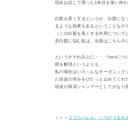
現在お試しで買った1本目を使い終わ
白髪を黒くするというか、白髪にな
るような効果もあるということなの
（この白髪を黒くする作用については
若白髪に悩む私は、当面はこちらの
というかそれ以上に・・・haruにつ
因を解消というよりも、
私の場合はいろ～んなオーガニック
た頭皮の痒みをぴたっと止めてくれ
頭皮の保湿シャンプーとしてかなり
＞＞＞
ココロハレル、ハリがうまれる。 hai