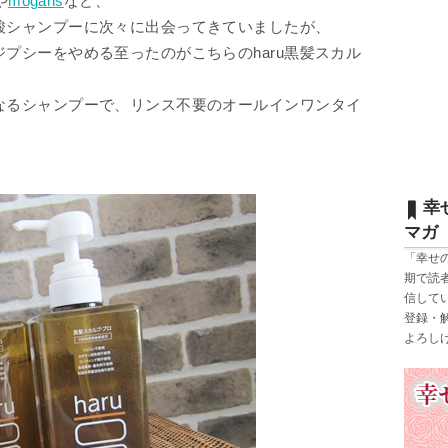
や
mogans
など、
酸シャンプーに次々に出会ってきていましたが、
プシーをやめる至ったのがこちらのharu黒髪スカル
なるシャンプーで、リンス不要のオールインワンタイ
幸
マガ
「幸せ
期で読
信して
登録・
よろし