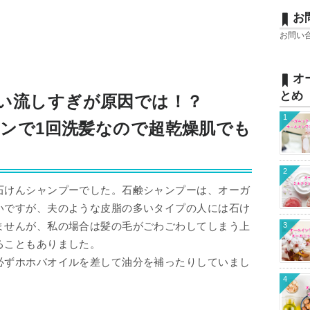
お
お問い
オ
とめ
洗い流しすぎが原因では！？
1
ワンで1回洗髪なので超乾燥肌でも
2
石けんシャンプーでした。石鹸シャンプーは、オーガ
いですが、夫のような皮脂の多いタイプの人には石け
ませんが、私の場合は髪の毛がごわごわしてしまう上
3
ることもありました。
必ずホホバオイルを差して油分を補ったりしていまし
4