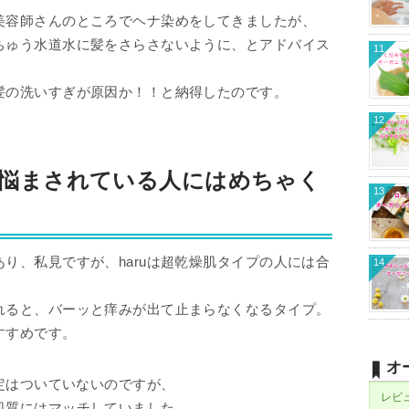
美容師さんのところでヘナ染めをしてきましたが、
ちゅう水道水に髪をさらさないように、とアドバイス
11
髪の洗いすぎが原因か！！と納得したのです。
12
んに悩まされている人にはめちゃく
13
り、私見ですが、haruは超乾燥肌タイプの人には合
14
れると、バーッと痒みが出て止まらなくなるタイプ。
すすめです。
オ
判定はついていないのですが、
レビ
肌質にはマッチしていました。