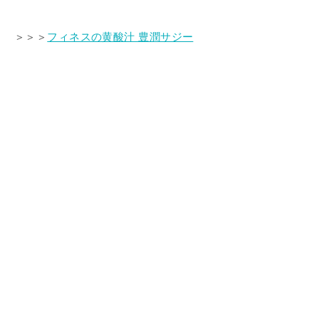
＞＞＞
フィネスの黄酸汁 豊潤サジー