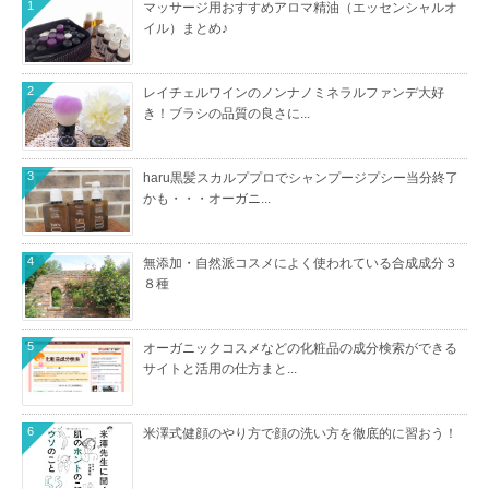
1
マッサージ用おすすめアロマ精油（エッセンシャルオ
イル）まとめ♪
2
レイチェルワインのノンナノミネラルファンデ大好
き！ブラシの品質の良さに...
3
haru黒髪スカルププロでシャンプージプシー当分終了
かも・・・オーガニ...
4
無添加・自然派コスメによく使われている合成成分３
８種
5
オーガニックコスメなどの化粧品の成分検索ができる
サイトと活用の仕方まと...
6
米澤式健顔のやり方で顔の洗い方を徹底的に習おう！