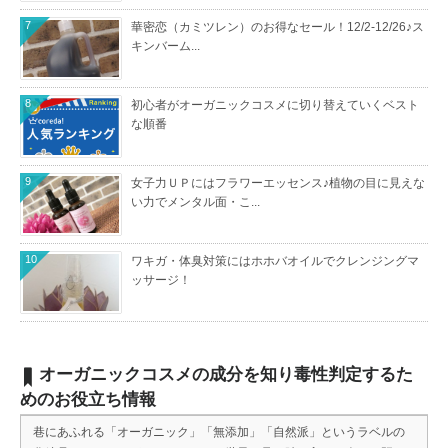
7
華密恋（カミツレン）のお得なセール！12/2-12/26♪ス
キンバーム...
8
初心者がオーガニックコスメに切り替えていくベスト
な順番
9
女子力ＵＰにはフラワーエッセンス♪植物の目に見えな
い力でメンタル面・こ...
10
ワキガ・体臭対策にはホホバオイルでクレンジングマ
ッサージ！
オーガニックコスメの成分を知り毒性判定するた
めのお役立ち情報
巷にあふれる「オーガニック」「無添加」「自然派」というラベルの