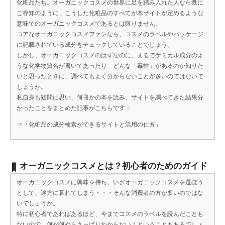
化粧品たち。オーガニックコスメの世界に足を踏み入れた人なら既に
ご存知のように、こうした化粧品のすべてが本サイトが定めるような
意味でのオーガニックコスメであるとは限りません。
コアなオーガニックコスメファンなら、コスメのラベルやパッケージ
に記載されている成分をチェックしていることでしょう。
しかし、オーガニックコスメのはずなのに、まるでケミカル成分のよ
うな化学物質名が書いてあったり どんな「毒性」があるのか知りた
いと思ったときに、調べてもよく分からないことが多いのではないで
しょうか。
私自身も疑問に思い、何冊かの本を読み、サイトを調べてきた結果分
かったことをまとめた記事がこちらです：
⇒
「化粧品の成分検索ができるサイトと活用の仕方」
オーガニックコスメとは？初心者のためのガイド
オーガニックコスメに興味を持ち、いざオーガニックコスメを選ぼう
として、途方に暮れてしまう・・・そんな消費者の方が多いのではな
いでしょうか。
特に初心者であればあるほど、今までコスメのラベルを読んだことも
ないので、何が何やらさっぱりわからない！ということもあるでしょ