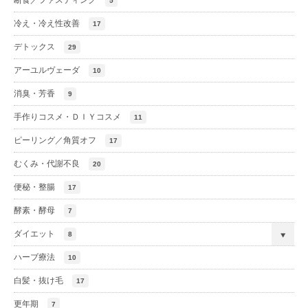
5
冷え・冷え性改善
17
デトックス
29
アーユルヴェーダ
10
消臭・芳香
9
手作りコスメ・ＤＩＹコスメ
11
ピーリング／角質オフ
17
むくみ・代謝不良
20
便秘・整腸
17
酵素・酵母
7
ダイエット
8
ハーブ療法
10
白髪・抜け毛
17
更年期
7