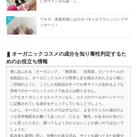
い力でメンタル面・こ...
10
ワキガ・体臭対策にはホホバオイルでクレンジングマ
ッサージ！
オーガニックコスメの成分を知り毒性判定するた
めのお役立ち情報
巷にあふれる「オーガニック」「無添加」「自然派」というラベルの
化粧品たち。オーガニックコスメの世界に足を踏み入れた人なら既に
ご存知のように、こうした化粧品のすべてが本サイトが定めるような
意味でのオーガニックコスメであるとは限りません。
コアなオーガニックコスメファンなら、コスメのラベルやパッケージ
に記載されている成分をチェックしていることでしょう。
しかし、オーガニックコスメのはずなのに、まるでケミカル成分のよ
うな化学物質名が書いてあったり どんな「毒性」があるのか知りた
いと思ったときに、調べてもよく分からないことが多いのではないで
しょうか。
私自身も疑問に思い、何冊かの本を読み、サイトを調べてきた結果分