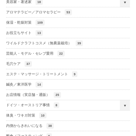
美容家・著述家
18
アロマテラピー／アロマセラピー
53
保湿・乾燥対策
109
お役立ちサイト
13
ワイルドクラフトコスメ（無農薬栽培）
39
芸能人・モデル・セレブ愛用
22
毛穴ケア
37
エステ・マッサージ・トリートメント
9
鍼灸／東洋医学
14
お店情報（実店舗・通販）
25
ドイツ・オーストリア事情
8
体臭・ワキガ対策
10
内側からきれいになる
38
断食／ファスティング