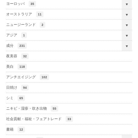
ヨーロッパ
35
オーストラリア
11
ニュージーランド
2
アジア
1
成分
231
夜美容
32
美白
118
アンチエイジング
102
日焼け
94
シミ
65
ニキビ・湿疹・吹き出物
55
社会貢献・福祉・フェアトレード
33
書籍
12