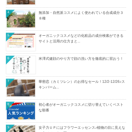
4
無添加・自然派コスメによく使われている合成成分３
８種
5
オーガニックコスメなどの化粧品の成分検索ができる
サイトと活用の仕方まと...
6
米澤式健顔のやり方で顔の洗い方を徹底的に習おう！
7
華密恋（カミツレン）のお得なセール！12/2-12/26♪ス
キンバーム...
8
初心者がオーガニックコスメに切り替えていくベスト
な順番
9
女子力ＵＰにはフラワーエッセンス♪植物の目に見えな