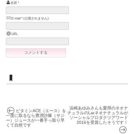
名前
*
E-mail
*
(公開されません)
URL
浜崎あゆみさんも愛用のネオナ
ビタミンACE（エース）を
チュラルのLarネオナチュラルが
一度に取るなら豊潤沙棘（サジ
ソーシャルプロダクツアワード
ー）ジュースが一番手っ取り早
2016を受賞したそうです！
くて自然です