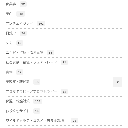
夜美容
32
美白
118
アンチエイジング
102
日焼け
94
シミ
65
ニキビ・湿疹・吹き出物
55
社会貢献・福祉・フェアトレード
33
書籍
12
美容家・著述家
18
アロマテラピー／アロマセラピー
53
保湿・乾燥対策
109
お役立ちサイト
13
ワイルドクラフトコスメ（無農薬栽培）
39