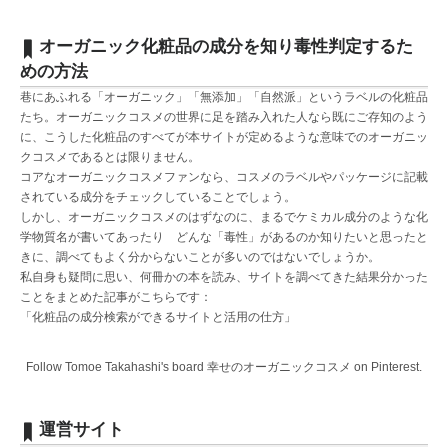
オーガニック化粧品の成分を知り毒性判定するた
めの方法
巷にあふれる「オーガニック」「無添加」「自然派」というラベルの化粧品
たち。オーガニックコスメの世界に足を踏み入れた人なら既にご存知のよう
に、こうした化粧品のすべてが本サイトが定めるような意味でのオーガニッ
クコスメであるとは限りません。
コアなオーガニックコスメファンなら、コスメのラベルやパッケージに記載
されている成分をチェックしていることでしょう。
しかし、オーガニックコスメのはずなのに、まるでケミカル成分のような化
学物質名が書いてあったり どんな「毒性」があるのか知りたいと思ったと
きに、調べてもよく分からないことが多いのではないでしょうか。
私自身も疑問に思い、何冊かの本を読み、サイトを調べてきた結果分かった
ことをまとめた記事がこちらです：
「化粧品の成分検索ができるサイトと活用の仕方」
Follow Tomoe Takahashi's board 幸せのオーガニックコスメ on Pinterest.
運営サイト