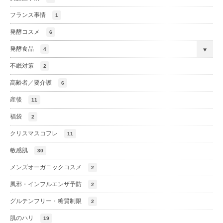
フランス事情
1
発酵コスメ
6
発酵食品
4
不眠対策
2
高齢者／要介護
6
産後
11
福袋
2
クリスマスコフレ
11
敏感肌
30
メンズオーガニックコスメ
2
風邪・インフルエンザ予防
2
グルテンフリー・糖質制限
2
肌のハリ
19