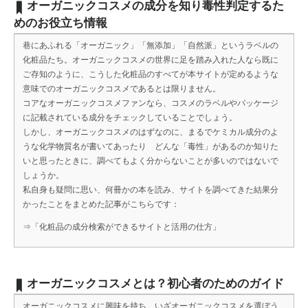
オーガニックコスメの成分を知り毒性判定するた
めのお役立ち情報
巷にあふれる「オーガニック」「無添加」「自然派」というラベルの
化粧品たち。オーガニックコスメの世界に足を踏み入れた人なら既に
ご存知のように、こうした化粧品のすべてが本サイトが定めるような
意味でのオーガニックコスメであるとは限りません。
コアなオーガニックコスメファンなら、コスメのラベルやパッケージ
に記載されている成分をチェックしていることでしょう。
しかし、オーガニックコスメのはずなのに、まるでケミカル成分のよ
うな化学物質名が書いてあったり どんな「毒性」があるのか知りた
いと思ったときに、調べてもよく分からないことが多いのではないで
しょうか。
私自身も疑問に思い、何冊かの本を読み、サイトを調べてきた結果分
かったことをまとめた記事がこちらです：
⇒
「化粧品の成分検索ができるサイトと活用の仕方」
オーガニックコスメとは？初心者のためのガイド
オーガニックコスメに興味を持ち、いざオーガニックコスメを選ぼう