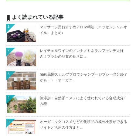
よく読まれている記事
1
マッサージ用おすすめアロマ精油（エッセンシャルオ
イル）まとめ♪
2
レイチェルワインのノンナノミネラルファンデ大好
き！ブラシの品質の良さに...
3
haru黒髪スカルププロでシャンプージプシー当分終了
かも・・・オーガニ...
4
無添加・自然派コスメによく使われている合成成分３
８種
5
オーガニックコスメなどの化粧品の成分検索ができる
サイトと活用の仕方まと...