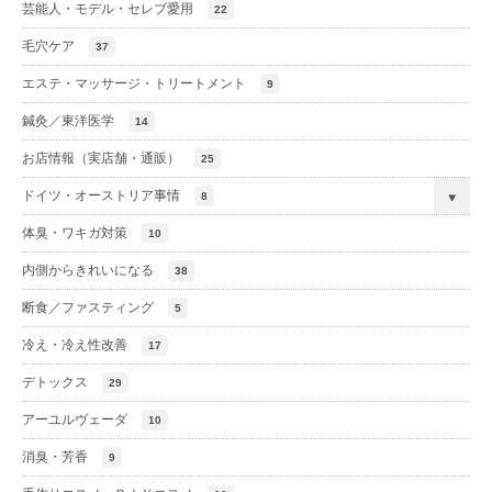
芸能人・モデル・セレブ愛用
22
毛穴ケア
37
エステ・マッサージ・トリートメント
9
鍼灸／東洋医学
14
お店情報（実店舗・通販）
25
ドイツ・オーストリア事情
8
体臭・ワキガ対策
10
内側からきれいになる
38
断食／ファスティング
5
冷え・冷え性改善
17
デトックス
29
アーユルヴェーダ
10
消臭・芳香
9