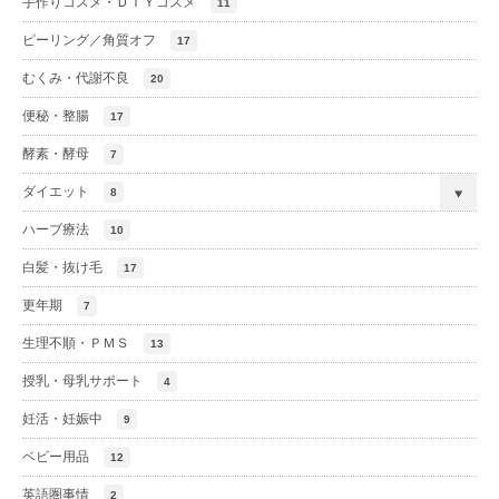
手作りコスメ・ＤＩＹコスメ
11
ピーリング／角質オフ
17
むくみ・代謝不良
20
便秘・整腸
17
酵素・酵母
7
ダイエット
8
ハーブ療法
10
白髪・抜け毛
17
更年期
7
生理不順・ＰＭＳ
13
授乳・母乳サポート
4
妊活・妊娠中
9
ベビー用品
12
英語圏事情
2