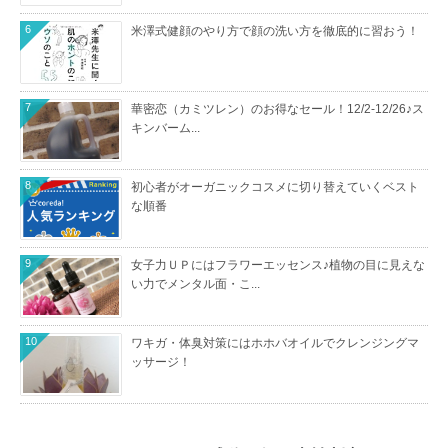
6
米澤式健顔のやり方で顔の洗い方を徹底的に習おう！
7
華密恋（カミツレン）のお得なセール！12/2-12/26♪ス
キンバーム...
8
初心者がオーガニックコスメに切り替えていくベスト
な順番
9
女子力ＵＰにはフラワーエッセンス♪植物の目に見えな
い力でメンタル面・こ...
10
ワキガ・体臭対策にはホホバオイルでクレンジングマ
ッサージ！