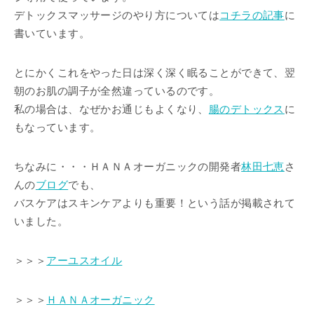
デトックスマッサージのやり方については
コチラの記事
に
書いています。
とにかくこれをやった日は深く深く眠ることができて、翌
朝のお肌の調子が全然違っているのです。
私の場合は、なぜかお通じもよくなり、
腸のデトックス
に
もなっています。
ちなみに・・・ＨＡＮＡオーガニックの開発者
林田七恵
さ
んの
ブログ
でも、
バスケアはスキンケアよりも重要！という話が掲載されて
いました。
＞＞＞
アーユスオイル
＞＞＞
ＨＡＮＡオーガニック