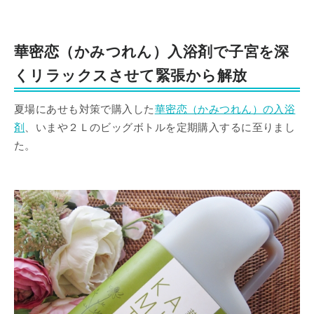
華密恋（かみつれん）入浴剤で子宮を深
くリラックスさせて緊張から解放
夏場にあせも対策で購入した
華密恋（かみつれん）の入浴
剤
、いまや２Ｌのビッグボトルを定期購入するに至りまし
た。