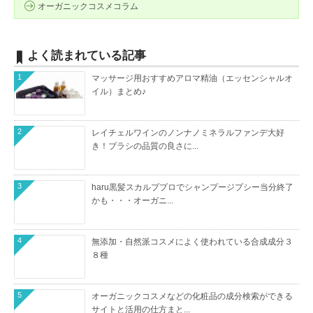
オーガニックコスメコラム
よく読まれている記事
1
マッサージ用おすすめアロマ精油（エッセンシャルオ
イル）まとめ♪
2
レイチェルワインのノンナノミネラルファンデ大好
き！ブラシの品質の良さに...
3
haru黒髪スカルププロでシャンプージプシー当分終了
かも・・・オーガニ...
4
無添加・自然派コスメによく使われている合成成分３
８種
5
オーガニックコスメなどの化粧品の成分検索ができる
サイトと活用の仕方まと...