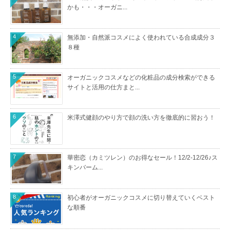
かも・・・オーガニ...
4
無添加・自然派コスメによく使われている合成成分３
８種
5
オーガニックコスメなどの化粧品の成分検索ができる
サイトと活用の仕方まと...
6
米澤式健顔のやり方で顔の洗い方を徹底的に習おう！
7
華密恋（カミツレン）のお得なセール！12/2-12/26♪ス
キンバーム...
8
初心者がオーガニックコスメに切り替えていくベスト
な順番