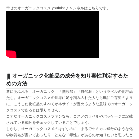
幸せのオーガニックコスメ youtubeチャンネルは
こちら
です。
オーガニック化粧品の成分を知り毒性判定するた
めの方法
巷にあふれる「オーガニック」「無添加」「自然派」というラベルの化粧品
たち。オーガニックコスメの世界に足を踏み入れた人なら既にご存知のよう
に、こうした化粧品のすべてが本サイトが定めるような意味でのオーガニッ
クコスメであるとは限りません。
コアなオーガニックコスメファンなら、コスメのラベルやパッケージに記載
されている成分をチェックしていることでしょう。
しかし、オーガニックコスメのはずなのに、まるでケミカル成分のような化
学物質名が書いてあったり どんな「毒性」があるのか知りたいと思ったと