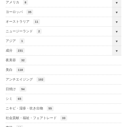
アメリカ
8
ヨーロッパ
35
オーストラリア
11
ニュージーランド
2
アジア
1
成分
231
夜美容
32
美白
118
アンチエイジング
102
日焼け
94
シミ
65
ニキビ・湿疹・吹き出物
55
社会貢献・福祉・フェアトレード
33