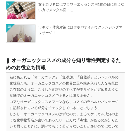
9
女子力ＵＰにはフラワーエッセンス♪植物の目に見えな
い力でメンタル面・こ...
10
ワキガ・体臭対策にはホホバオイルでクレンジングマ
ッサージ！
オーガニックコスメの成分を知り毒性判定するた
めのお役立ち情報
巷にあふれる「オーガニック」「無添加」「自然派」というラベルの
化粧品たち。オーガニックコスメの世界に足を踏み入れた人なら既に
ご存知のように、こうした化粧品のすべてが本サイトが定めるような
意味でのオーガニックコスメであるとは限りません。
コアなオーガニックコスメファンなら、コスメのラベルやパッケージ
に記載されている成分をチェックしていることでしょう。
しかし、オーガニックコスメのはずなのに、まるでケミカル成分のよ
うな化学物質名が書いてあったり どんな「毒性」があるのか知りた
いと思ったときに、調べてもよく分からないことが多いのではないで