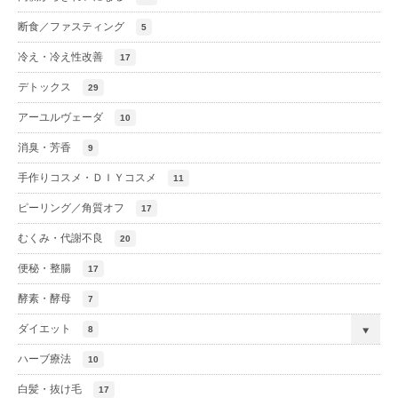
断食／ファスティング
5
冷え・冷え性改善
17
デトックス
29
アーユルヴェーダ
10
消臭・芳香
9
手作りコスメ・ＤＩＹコスメ
11
ピーリング／角質オフ
17
むくみ・代謝不良
20
便秘・整腸
17
酵素・酵母
7
ダイエット
8
ハーブ療法
10
白髪・抜け毛
17