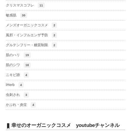
クリスマスコフレ
11
敏感肌
30
メンズオーガニックコスメ
2
風邪・インフルエンザ予防
2
グルテンフリー・糖質制限
2
肌のハリ
19
肌のシワ
18
ニキビ跡
4
iHerb
4
虫刺され
3
かぶれ・炎症
4
幸せのオーガニックコスメ youtubeチャンネル