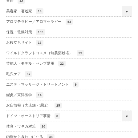
書籍
12
美容家・著述家
18
アロマテラピー／アロマセラピー
53
保湿・乾燥対策
109
お役立ちサイト
13
ワイルドクラフトコスメ（無農薬栽培）
39
芸能人・モデル・セレブ愛用
22
毛穴ケア
37
エステ・マッサージ・トリートメント
9
鍼灸／東洋医学
14
お店情報（実店舗・通販）
25
ドイツ・オーストリア事情
8
体臭・ワキガ対策
10
内側からきれいになる
38