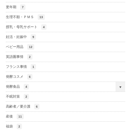
更年期
7
生理不順・ＰＭＳ
13
授乳・母乳サポート
4
妊活・妊娠中
9
ベビー用品
12
英語圏事情
2
フランス事情
1
発酵コスメ
6
発酵食品
4
不眠対策
2
高齢者／要介護
6
産後
11
福袋
2