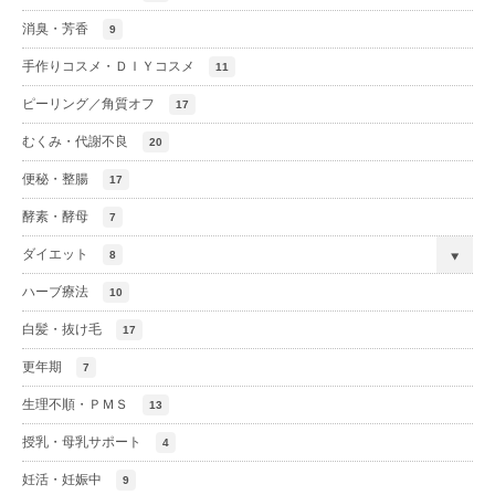
消臭・芳香
9
手作りコスメ・ＤＩＹコスメ
11
ピーリング／角質オフ
17
むくみ・代謝不良
20
便秘・整腸
17
酵素・酵母
7
ダイエット
8
ハーブ療法
10
白髪・抜け毛
17
更年期
7
生理不順・ＰＭＳ
13
授乳・母乳サポート
4
妊活・妊娠中
9