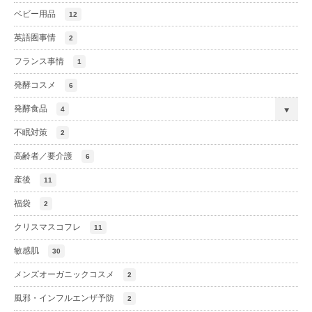
ベビー用品
12
英語圏事情
2
フランス事情
1
発酵コスメ
6
発酵食品
4
不眠対策
2
高齢者／要介護
6
産後
11
福袋
2
クリスマスコフレ
11
敏感肌
30
メンズオーガニックコスメ
2
風邪・インフルエンザ予防
2