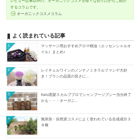
レビュー記事以外の、オーガニックコスメを様々な切り口からご紹介
するコラムです。
オーガニックコスメコラム
よく読まれている記事
1
マッサージ用おすすめアロマ精油（エッセンシャルオ
イル）まとめ♪
2
レイチェルワインのノンナノミネラルファンデ大好
き！ブラシの品質の良さに...
3
haru黒髪スカルププロでシャンプージプシー当分終了
かも・・・オーガニ...
4
無添加・自然派コスメによく使われている合成成分３
８種