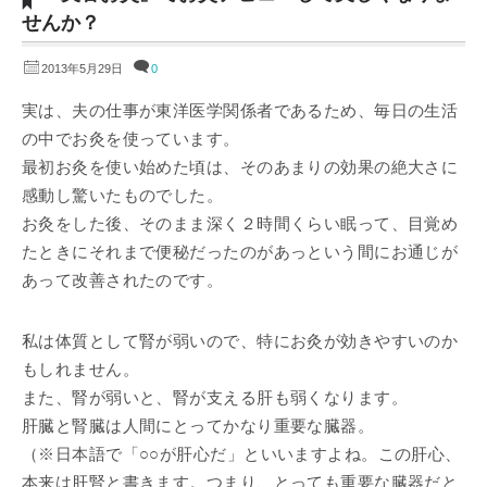
せんか？
2013年5月29日
0
実は、夫の仕事が東洋医学関係者であるため、毎日の生活
の中でお灸を使っています。
最初お灸を使い始めた頃は、そのあまりの効果の絶大さに
感動し驚いたものでした。
お灸をした後、そのまま深く２時間くらい眠って、目覚め
たときにそれまで便秘だったのがあっという間にお通じが
あって改善されたのです。
私は体質として腎が弱いので、特にお灸が効きやすいのか
もしれません。
また、腎が弱いと、腎が支える肝も弱くなります。
肝臓と腎臓は人間にとってかなり重要な臓器。
（※日本語で「○○が肝心だ」といいますよね。この肝心、
本来は肝腎と書きます。つまり、とっても重要な臓器だと