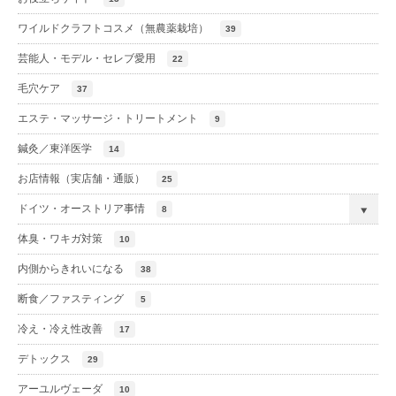
ワイルドクラフトコスメ（無農薬栽培）
39
芸能人・モデル・セレブ愛用
22
毛穴ケア
37
エステ・マッサージ・トリートメント
9
鍼灸／東洋医学
14
お店情報（実店舗・通販）
25
ドイツ・オーストリア事情
8
体臭・ワキガ対策
10
内側からきれいになる
38
断食／ファスティング
5
冷え・冷え性改善
17
デトックス
29
アーユルヴェーダ
10