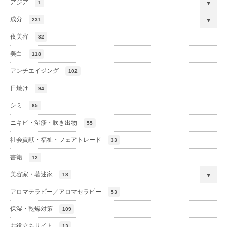
アジア
1
成分
231
夜美容
32
美白
118
アンチエイジング
102
日焼け
94
シミ
65
ニキビ・湿疹・吹き出物
55
社会貢献・福祉・フェアトレード
33
書籍
12
美容家・著述家
18
アロマテラピー／アロマセラピー
53
保湿・乾燥対策
109
お役立ちサイト
13