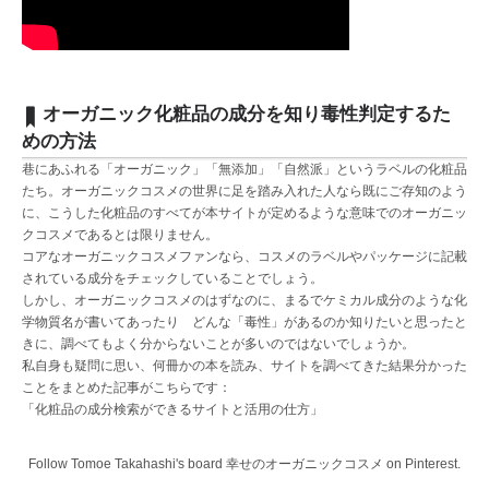
オーガニック化粧品の成分を知り毒性判定するた
めの方法
巷にあふれる「オーガニック」「無添加」「自然派」というラベルの化粧品
たち。オーガニックコスメの世界に足を踏み入れた人なら既にご存知のよう
に、こうした化粧品のすべてが本サイトが定めるような意味でのオーガニッ
クコスメであるとは限りません。
コアなオーガニックコスメファンなら、コスメのラベルやパッケージに記載
されている成分をチェックしていることでしょう。
しかし、オーガニックコスメのはずなのに、まるでケミカル成分のような化
学物質名が書いてあったり どんな「毒性」があるのか知りたいと思ったと
きに、調べてもよく分からないことが多いのではないでしょうか。
私自身も疑問に思い、何冊かの本を読み、サイトを調べてきた結果分かった
ことをまとめた記事がこちらです：
「化粧品の成分検索ができるサイトと活用の仕方」
Follow Tomoe Takahashi's board 幸せのオーガニックコスメ on Pinterest.