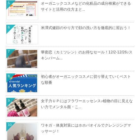
5
オーガニックコスメなどの化粧品の成分検索ができる
サイトと活用の仕方まと...
6
米澤式健顔のやり方で顔の洗い方を徹底的に習おう！
7
華密恋（カミツレン）のお得なセール！12/2-12/26♪ス
キンバーム...
8
初心者がオーガニックコスメに切り替えていくベスト
な順番
9
女子力ＵＰにはフラワーエッセンス♪植物の目に見えな
い力でメンタル面・こ...
10
ワキガ・体臭対策にはホホバオイルでクレンジングマ
ッサージ！