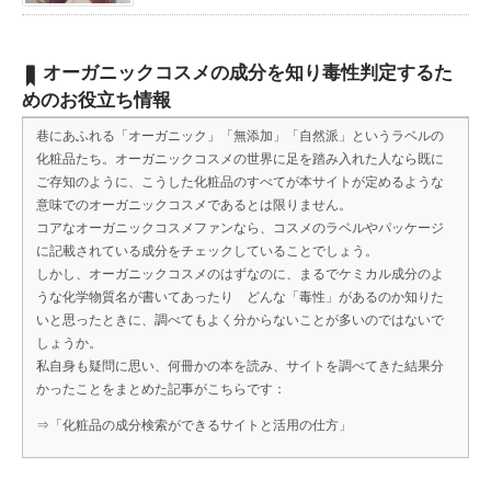
オーガニックコスメの成分を知り毒性判定するた
めのお役立ち情報
巷にあふれる「オーガニック」「無添加」「自然派」というラベルの
化粧品たち。オーガニックコスメの世界に足を踏み入れた人なら既に
ご存知のように、こうした化粧品のすべてが本サイトが定めるような
意味でのオーガニックコスメであるとは限りません。
コアなオーガニックコスメファンなら、コスメのラベルやパッケージ
に記載されている成分をチェックしていることでしょう。
しかし、オーガニックコスメのはずなのに、まるでケミカル成分のよ
うな化学物質名が書いてあったり どんな「毒性」があるのか知りた
いと思ったときに、調べてもよく分からないことが多いのではないで
しょうか。
私自身も疑問に思い、何冊かの本を読み、サイトを調べてきた結果分
かったことをまとめた記事がこちらです：
⇒
「化粧品の成分検索ができるサイトと活用の仕方」