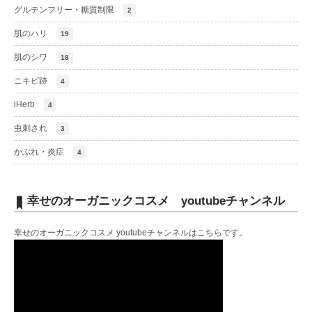
グルテンフリー・糖質制限
2
肌のハリ
19
肌のシワ
18
ニキビ跡
4
iHerb
4
虫刺され
3
かぶれ・炎症
4
幸せのオーガニックコスメ youtubeチャンネル
幸せのオーガニックコスメ youtubeチャンネルは
こちら
です。