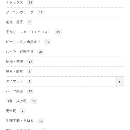
デトックス
29
アーユルヴェーダ
10
消臭・芳香
9
手作りコスメ・ＤＩＹコスメ
11
ピーリング／角質オフ
17
むくみ・代謝不良
20
便秘・整腸
17
酵素・酵母
7
ダイエット
8
ハーブ療法
10
白髪・抜け毛
17
更年期
7
生理不順・ＰＭＳ
13