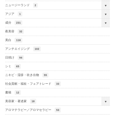
ニュージーランド
2
アジア
1
成分
231
夜美容
32
美白
118
アンチエイジング
102
日焼け
94
シミ
65
ニキビ・湿疹・吹き出物
55
社会貢献・福祉・フェアトレード
33
書籍
12
美容家・著述家
18
アロマテラピー／アロマセラピー
53