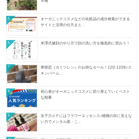
８種
5
オーガニックコスメなどの化粧品の成分検索ができる
サイトと活用の仕方まと...
6
米澤式健顔のやり方で顔の洗い方を徹底的に習おう！
7
華密恋（カミツレン）のお得なセール！12/2-12/26♪ス
キンバーム...
8
初心者がオーガニックコスメに切り替えていくベスト
な順番
9
女子力ＵＰにはフラワーエッセンス♪植物の目に見えな
い力でメンタル面・こ...