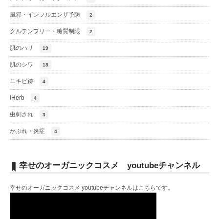
風邪・インフルエンザ予防
2
グルテンフリー・糖質制限
2
肌のハリ
19
肌のシワ
18
ニキビ跡
4
iHerb
4
虫刺され
3
かぶれ・炎症
4
幸せのオーガニックコスメ youtubeチャンネル
幸せのオーガニックコスメ youtubeチャンネルは
こちら
です。