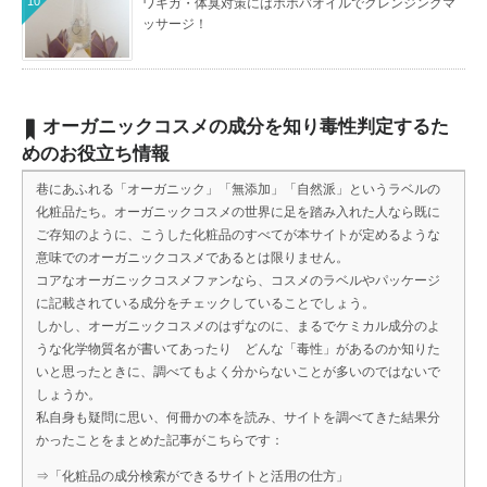
10
ワキガ・体臭対策にはホホバオイルでクレンジングマ
ッサージ！
オーガニックコスメの成分を知り毒性判定するた
めのお役立ち情報
巷にあふれる「オーガニック」「無添加」「自然派」というラベルの
化粧品たち。オーガニックコスメの世界に足を踏み入れた人なら既に
ご存知のように、こうした化粧品のすべてが本サイトが定めるような
意味でのオーガニックコスメであるとは限りません。
コアなオーガニックコスメファンなら、コスメのラベルやパッケージ
に記載されている成分をチェックしていることでしょう。
しかし、オーガニックコスメのはずなのに、まるでケミカル成分のよ
うな化学物質名が書いてあったり どんな「毒性」があるのか知りた
いと思ったときに、調べてもよく分からないことが多いのではないで
しょうか。
私自身も疑問に思い、何冊かの本を読み、サイトを調べてきた結果分
かったことをまとめた記事がこちらです：
⇒
「化粧品の成分検索ができるサイトと活用の仕方」