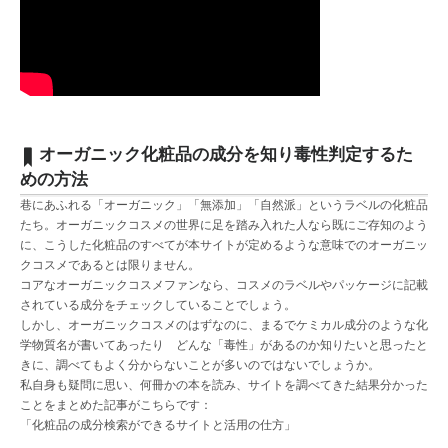
オーガニック化粧品の成分を知り毒性判定するた
めの方法
巷にあふれる「オーガニック」「無添加」「自然派」というラベルの化粧品
たち。オーガニックコスメの世界に足を踏み入れた人なら既にご存知のよう
に、こうした化粧品のすべてが本サイトが定めるような意味でのオーガニッ
クコスメであるとは限りません。
コアなオーガニックコスメファンなら、コスメのラベルやパッケージに記載
されている成分をチェックしていることでしょう。
しかし、オーガニックコスメのはずなのに、まるでケミカル成分のような化
学物質名が書いてあったり どんな「毒性」があるのか知りたいと思ったと
きに、調べてもよく分からないことが多いのではないでしょうか。
私自身も疑問に思い、何冊かの本を読み、サイトを調べてきた結果分かった
ことをまとめた記事がこちらです：
「化粧品の成分検索ができるサイトと活用の仕方」