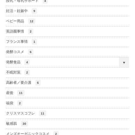
授乳・母乳サポート
4
妊活・妊娠中
9
ベビー用品
12
英語圏事情
2
フランス事情
1
発酵コスメ
6
発酵食品
4
不眠対策
2
高齢者／要介護
6
産後
11
福袋
2
クリスマスコフレ
11
敏感肌
30
メンズオーガニックコスメ
2