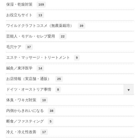
保湿・乾燥対策
109
お役立ちサイト
13
ワイルドクラフトコスメ（無農薬栽培）
39
芸能人・モデル・セレブ愛用
22
毛穴ケア
37
エステ・マッサージ・トリートメント
9
鍼灸／東洋医学
14
お店情報（実店舗・通販）
25
ドイツ・オーストリア事情
8
体臭・ワキガ対策
10
内側からきれいになる
38
断食／ファスティング
5
冷え・冷え性改善
17