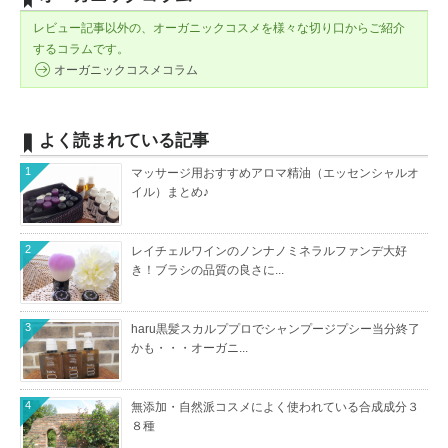
レビュー記事以外の、オーガニックコスメを様々な切り口からご紹介
するコラムです。
オーガニックコスメコラム
よく読まれている記事
1
マッサージ用おすすめアロマ精油（エッセンシャルオ
イル）まとめ♪
2
レイチェルワインのノンナノミネラルファンデ大好
き！ブラシの品質の良さに...
3
haru黒髪スカルププロでシャンプージプシー当分終了
かも・・・オーガニ...
4
無添加・自然派コスメによく使われている合成成分３
８種