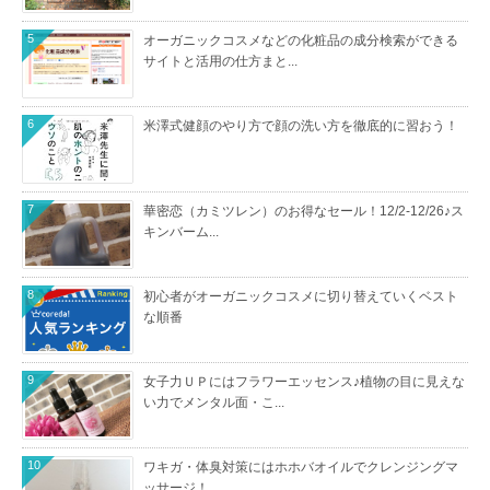
5
オーガニックコスメなどの化粧品の成分検索ができる
サイトと活用の仕方まと...
6
米澤式健顔のやり方で顔の洗い方を徹底的に習おう！
7
華密恋（カミツレン）のお得なセール！12/2-12/26♪ス
キンバーム...
8
初心者がオーガニックコスメに切り替えていくベスト
な順番
9
女子力ＵＰにはフラワーエッセンス♪植物の目に見えな
い力でメンタル面・こ...
10
ワキガ・体臭対策にはホホバオイルでクレンジングマ
ッサージ！