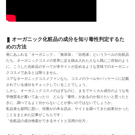
オーガニック化粧品の成分を知り毒性判定するた
めの方法
巷にあふれる「オーガニック」「無添加」「自然派」というラベルの化粧品
たち。オーガニックコスメの世界に足を踏み入れた人なら既にご存知のよう
に、こうした化粧品のすべてが本サイトが定めるような意味でのオーガニッ
クコスメであるとは限りません。
コアなオーガニックコスメファンなら、コスメのラベルやパッケージに記載
されている成分をチェックしていることでしょう。
しかし、オーガニックコスメのはずなのに、まるでケミカル成分のような化
学物質名が書いてあったり どんな「毒性」があるのか知りたいと思ったと
きに、調べてもよく分からないことが多いのではないでしょうか。
私自身も疑問に思い、何冊かの本を読み、サイトを調べてきた結果分かった
ことをまとめた記事がこちらです：
「化粧品の成分検索ができるサイトと活用の仕方」