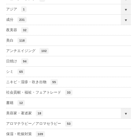
アジア
1
成分
231
夜美容
32
美白
118
アンチエイジング
102
日焼け
94
シミ
65
ニキビ・湿疹・吹き出物
55
社会貢献・福祉・フェアトレード
33
書籍
12
美容家・著述家
18
アロマテラピー／アロマセラピー
53
保湿・乾燥対策
109