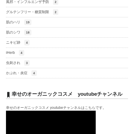
風邪・インフルエンザ予防
2
グルテンフリー・糖質制限
2
肌のハリ
19
肌のシワ
18
ニキビ跡
4
iHerb
4
虫刺され
3
かぶれ・炎症
4
幸せのオーガニックコスメ youtubeチャンネル
幸せのオーガニックコスメ youtubeチャンネルは
こちら
です。