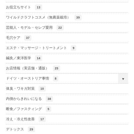
お役立ちサイト
13
ワイルドクラフトコスメ（無農薬栽培）
39
芸能人・モデル・セレブ愛用
22
毛穴ケア
37
エステ・マッサージ・トリートメント
9
鍼灸／東洋医学
14
お店情報（実店舗・通販）
25
ドイツ・オーストリア事情
8
体臭・ワキガ対策
10
内側からきれいになる
38
断食／ファスティング
5
冷え・冷え性改善
17
デトックス
29