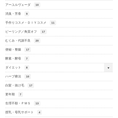
アーユルヴェーダ
10
消臭・芳香
9
手作りコスメ・ＤＩＹコスメ
11
ピーリング／角質オフ
17
むくみ・代謝不良
20
便秘・整腸
17
酵素・酵母
7
ダイエット
8
ハーブ療法
10
白髪・抜け毛
17
更年期
7
生理不順・ＰＭＳ
13
授乳・母乳サポート
4