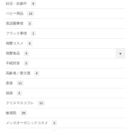
妊活・妊娠中
9
ベビー用品
12
英語圏事情
2
フランス事情
1
発酵コスメ
6
発酵食品
4
不眠対策
2
高齢者／要介護
6
産後
11
福袋
2
クリスマスコフレ
11
敏感肌
30
メンズオーガニックコスメ
2