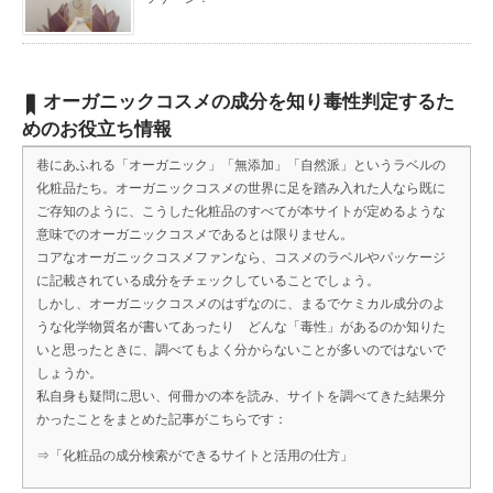
オーガニックコスメの成分を知り毒性判定するた
めのお役立ち情報
巷にあふれる「オーガニック」「無添加」「自然派」というラベルの
化粧品たち。オーガニックコスメの世界に足を踏み入れた人なら既に
ご存知のように、こうした化粧品のすべてが本サイトが定めるような
意味でのオーガニックコスメであるとは限りません。
コアなオーガニックコスメファンなら、コスメのラベルやパッケージ
に記載されている成分をチェックしていることでしょう。
しかし、オーガニックコスメのはずなのに、まるでケミカル成分のよ
うな化学物質名が書いてあったり どんな「毒性」があるのか知りた
いと思ったときに、調べてもよく分からないことが多いのではないで
しょうか。
私自身も疑問に思い、何冊かの本を読み、サイトを調べてきた結果分
かったことをまとめた記事がこちらです：
⇒
「化粧品の成分検索ができるサイトと活用の仕方」