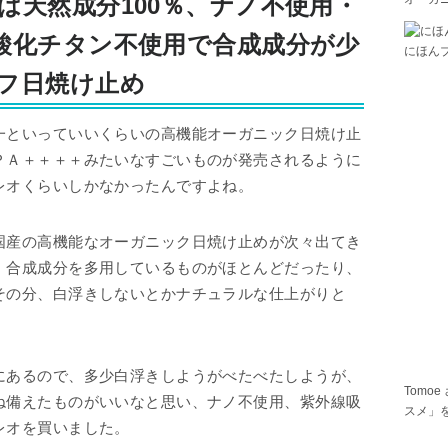
は天然成分100％、ナノ不使用・
酸化チタン不使用で合成成分が少
にほん
フ日焼け止め
一といっていいくらいの高機能オーガニック日焼け止
ＰＡ＋＋＋＋みたいなすごいものが発売されるように
レオくらいしかなかったんですよね。
国産の高機能なオーガニック日焼け止めが次々出てき
、合成成分を多用しているものがほとんどだったり、
その分、白浮きしないとかナチュラルな仕上がりと
にあるので、多少白浮きしようがべたべたしようが、
Tomoe
ね備えたものがいいなと思い、ナノ不使用、紫外線吸
スメ」
レオを買いました。