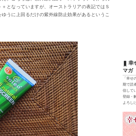
＋＋となっていますが、オーストラリアの表記ではＳ
をゆうに上回るだけの紫外線防止効果があるというこ
幸
マガ
「幸せ
期で読
信して
登録・
よろし