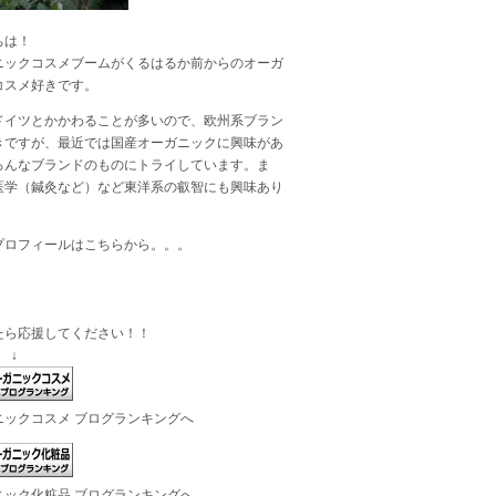
ちは！
ニックコスメブームがくるはるか前からのオーガ
コスメ好きです。
ドイツとかかわることが多いので、欧州系ブラン
きですが、最近では国産オーガニックに興味があ
ろんなブランドのものにトライしています。ま
医学（鍼灸など）など東洋系の叡智にも興味あり
プロフィールは
こちら
から。。。
たら応援してください！！
 ↓
ニックコスメ ブログランキングへ
ニック化粧品 ブログランキングへ