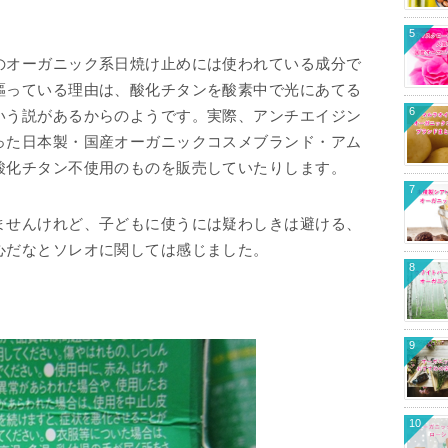
5
のオーガニック系日焼け止めには使われている成分で
謳っている理由は、酸化チタンを酸素中で光にあてる
6
いう説があるからのようです。実際、アンチエイジン
った日本製・国産オーガニックコスメブランド・アム
酸化チタン不使用のものを販売していたりします。
7
ませんけれど、子どもに使うには疑わしきは避ける、
心だなとソレオに関しては感じました。
8
9
10