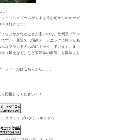
ちは！
ニックコスメブームがくるはるか前からのオーガ
コスメ好きです。
ドイツとかかわることが多いので、欧州系ブラン
きですが、最近では国産オーガニックに興味があ
ろんなブランドのものにトライしています。ま
医学（鍼灸など）など東洋系の叡智にも興味あり
プロフィールは
こちら
から。。。
たら応援してください！！
 ↓
ニックコスメ ブログランキングへ
ニック化粧品 ブログランキングへ