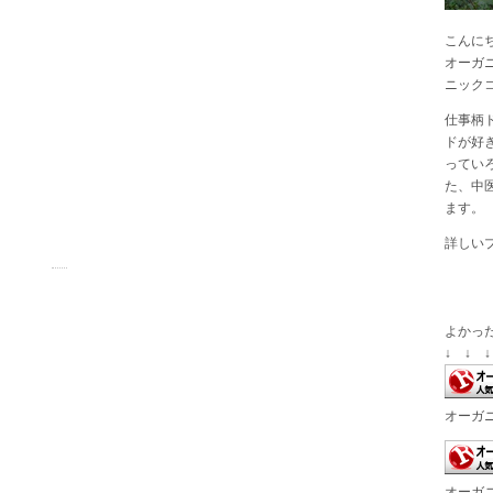
こんに
オーガ
ニック
仕事柄
ドが好
ってい
た、中
ます。
詳しい
よかっ
↓ ↓ ↓
オーガ
オーガ