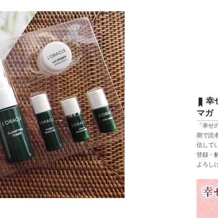
幸
マガ
「幸せ
期で読
信して
登録・
よろし