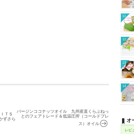
11
12
13
14
バージンココナッツオイル 九州産直くらぶねっ
ＢＩＴＳ
とのフェアトレード＆低温圧搾（コールドプレ
かずさら
オ
ス）オイル
レビ