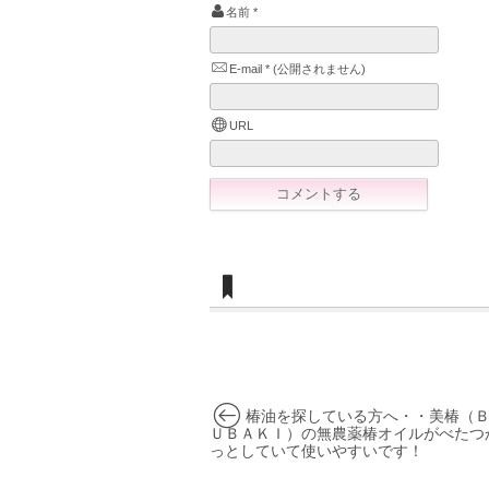
名前
*
E-mail
*
(公開されません)
URL
椿油を探している方へ・・美椿（
ＵＢＡＫＩ）の無農薬椿オイルがべたつ
っとしていて使いやすいです！