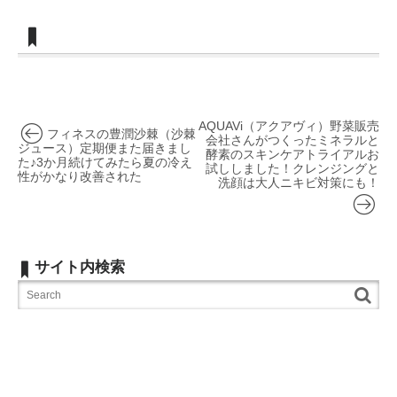
AQUAVi（アクアヴィ）野菜販売
フィネスの豊潤沙棘（沙棘
会社さんがつくったミネラルと
ジュース）定期便また届きまし
酵素のスキンケアトライアルお
た♪3か月続けてみたら夏の冷え
試ししました！クレンジングと
性がかなり改善された
洗顔は大人ニキビ対策にも！
サイト内検索