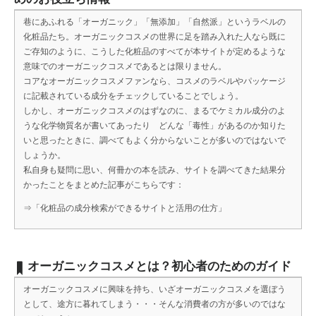
巷にあふれる「オーガニック」「無添加」「自然派」というラベルの
化粧品たち。オーガニックコスメの世界に足を踏み入れた人なら既に
ご存知のように、こうした化粧品のすべてが本サイトが定めるような
意味でのオーガニックコスメであるとは限りません。
コアなオーガニックコスメファンなら、コスメのラベルやパッケージ
に記載されている成分をチェックしていることでしょう。
しかし、オーガニックコスメのはずなのに、まるでケミカル成分のよ
うな化学物質名が書いてあったり どんな「毒性」があるのか知りた
いと思ったときに、調べてもよく分からないことが多いのではないで
しょうか。
私自身も疑問に思い、何冊かの本を読み、サイトを調べてきた結果分
かったことをまとめた記事がこちらです：
⇒
「化粧品の成分検索ができるサイトと活用の仕方」
オーガニックコスメとは？初心者のためのガイド
オーガニックコスメに興味を持ち、いざオーガニックコスメを選ぼう
として、途方に暮れてしまう・・・そんな消費者の方が多いのではな