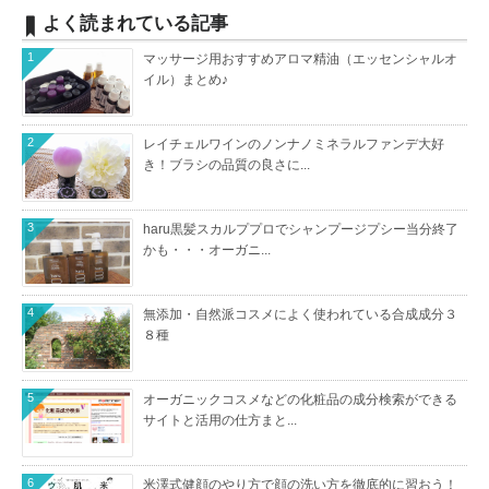
よく読まれている記事
1
マッサージ用おすすめアロマ精油（エッセンシャルオ
イル）まとめ♪
2
レイチェルワインのノンナノミネラルファンデ大好
き！ブラシの品質の良さに...
3
haru黒髪スカルププロでシャンプージプシー当分終了
かも・・・オーガニ...
4
無添加・自然派コスメによく使われている合成成分３
８種
5
オーガニックコスメなどの化粧品の成分検索ができる
サイトと活用の仕方まと...
6
米澤式健顔のやり方で顔の洗い方を徹底的に習おう！