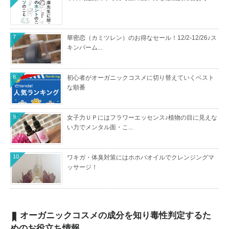
7
華密恋（カミツレン）のお得なセール！12/2-12/26♪ス
キンバーム...
8
初心者がオーガニックコスメに切り替えていくベスト
な順番
9
女子力ＵＰにはフラワーエッセンス♪植物の目に見えな
い力でメンタル面・こ...
10
ワキガ・体臭対策にはホホバオイルでクレンジングマ
ッサージ！
オーガニックコスメの成分を知り毒性判定するた
めのお役立ち情報