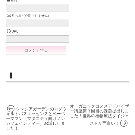
名前
*
E-mail
*
(公開されません)
URL
オーガニックコスメアドバイザ
シンシアガーデンのマグウ
ー講座第３回目の課題提出しま
ォルトバスエッセンスとベーベ
した！世界の植物療法ダイジェ
ーママン（マタニティ向けノン
カフェインティー）お試ししま
ストが面白い！
した！