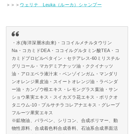
＞＞＞
ウェリナ Leuka（ルーカ）シャンプー
・水(海洋深層水由来)・ココイルメチルタウリン
Na・コカミドDEA・ココイルグルタミン酸TEA・コ
カミドプロピルベタイン・セテアレス-60ミリスチル
グリコール・マカデミアナッツ油・ククイナッツ
油・アロエベラ液汁末・ベンゾインガム・マンダリ
ンオレンジ果皮油・スイートオレンジ油・ラベンダ
ー油・カンゾウ根エキス・レモングラス葉油・サン
ショウ果実エキス・スイカズラ花エキス・ポリクオ
タニウム-10・プルサチラコレアナエキス・グレープ
フルーツ果実エキス
※鉱物油、パラベン、シリコン、合成ポリマー、動
物性原料、合成着色料合成香料、石油系合成界面活