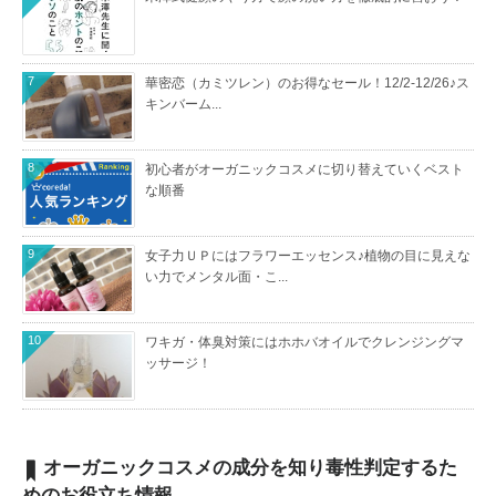
7
華密恋（カミツレン）のお得なセール！12/2-12/26♪ス
キンバーム...
8
初心者がオーガニックコスメに切り替えていくベスト
な順番
9
女子力ＵＰにはフラワーエッセンス♪植物の目に見えな
い力でメンタル面・こ...
10
ワキガ・体臭対策にはホホバオイルでクレンジングマ
ッサージ！
オーガニックコスメの成分を知り毒性判定するた
めのお役立ち情報