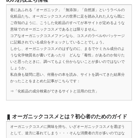
巷にあふれる「オーガニック」「無添加」「自然派」というラベルの
化粧品たち。オーガニックコスメの世界に足を踏み入れた人なら既に
ご存知のように、こうした化粧品のすべてが本サイトが定めるような
意味でのオーガニックコスメであるとは限りません。
コアなオーガニックコスメファンなら、コスメのラベルやパッケージ
に記載されている成分をチェックしていることでしょう。
しかし、オーガニックコスメのはずなのに、まるでケミカル成分のよ
うな化学物質名が書いてあったり どんな「毒性」があるのか知りた
いと思ったときに、調べてもよく分からないことが多いのではないで
しょうか。
私自身も疑問に思い、何冊かの本を読み、サイトを調べてきた結果分
かったことをまとめた記事がこちらです：
⇒
「化粧品の成分検索ができるサイトと活用の仕方」
オーガニックコスメとは？初心者のためのガイド
オーガニックコスメに興味を持ち、いざオーガニックコスメを選ぼう
として、途方に暮れてしまう・・・そんな消費者の方が多いのではな