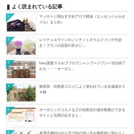
よく読まれている記事
1
マッサージ用おすすめアロマ精油（エッセンシャルオ
イル）まとめ♪
2
レイチェルワインのノンナノミネラルファンデ大好
き！ブラシの品質の良さに...
3
haru黒髪スカルププロでシャンプージプシー当分終了
かも・・・オーガニ...
4
無添加・自然派コスメによく使われている合成成分３
８種
5
オーガニックコスメなどの化粧品の成分検索ができる
サイトと活用の仕方まと...
6
米澤式健顔のやり方で顔の洗い方を徹底的に習おう！