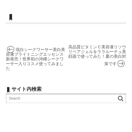
高品質ビタミンＣ美容液リソウ
琉白シークワーサー美白美
リペアジェルをララルーチュ美
容液ブライトニングエッセンス
顔器で使ってみた！夏の美白対
新発売！世界初の沖縄シークワ
ーサー入りコスメ使ってみまし
策です
た
サイト内検索