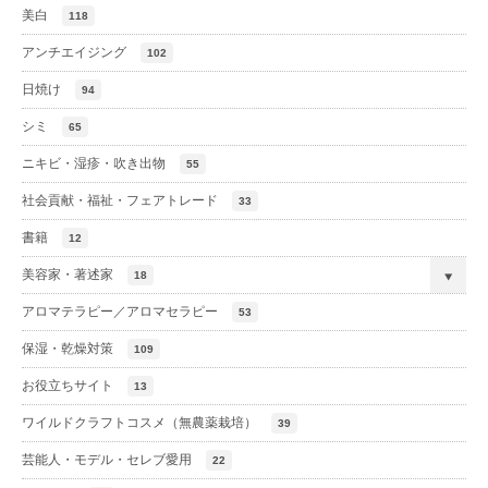
美白
118
アンチエイジング
102
日焼け
94
シミ
65
ニキビ・湿疹・吹き出物
55
社会貢献・福祉・フェアトレード
33
書籍
12
美容家・著述家
18
アロマテラピー／アロマセラピー
53
保湿・乾燥対策
109
お役立ちサイト
13
ワイルドクラフトコスメ（無農薬栽培）
39
芸能人・モデル・セレブ愛用
22