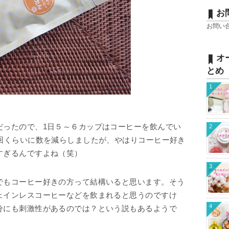
お
お問い
オ
とめ
1
だったので、1日５～６カップはコーヒーを飲んでい
2
1回くらいに数を減らしましたが、やはりコーヒー好き
すぎるんですよね（笑）
3
でもコーヒー好きの方って結構いると思います。そう
ェインレスコーヒーなどを飲まれると思うのですけ
4
分にも刺激性があるのでは？という説もあるようで