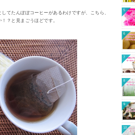
5
としてたんぽぽコーヒーがあるわけですが、こちら、
か！？と見まごうほどです。
6
7
8
9
10