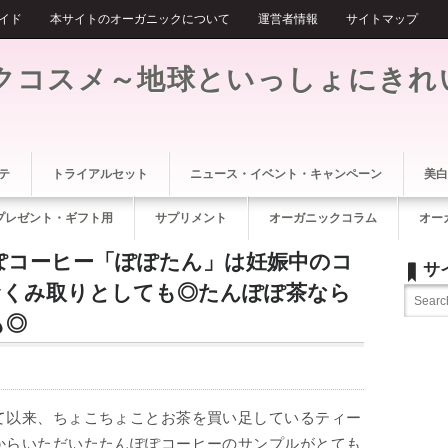
イド
本サイトのオーガニックについて
運営者情報
サイトマップ
クコスメ～地球といっしょにきれ
テ
トライアルセット
ニュース・イベント・キャンペーン
美白
プレゼント・ギフト用
サプリメント
オーガニックコラム
オー
ぽコーヒー「ぽぽたん」は妊娠中のコ
サ
むくみ取りとしても◎たんぽぽ茶なら
も◎
て以来、ちょこちょことお茶を買い足しているティー
からいただいたたんぽぽコーヒーのサンプルがとても