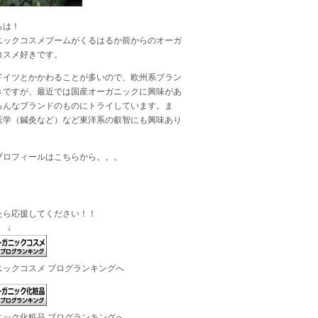
ちは！
ニックコスメブームがくるはるか前からのオーガ
コスメ好きです。
ドイツとかかわることが多いので、欧州系ブラン
きですが、最近では国産オーガニックに興味があ
ろんなブランドのものにトライしています。ま
医学（鍼灸など）など東洋系の叡智にも興味あり
プロフィールは
こちら
から。。。
たら応援してください！！
 ↓
ニックコスメ ブログランキングへ
ニック化粧品 ブログランキングへ