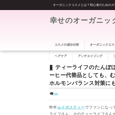
オーガニックコスメとは？初心者のためのガ
幸せのオーガニッ
コスメの成分分析
オーガニックエス
ヘアケア
アンチエイジング
ティーライフのたんぽ
ーヒー代替品としても、
ホルモンバランス対策に
0件
昨年
ルイボスティー
でファンになっ
ライフさん。そのティーライフさん