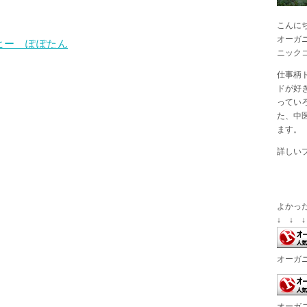
こんに
オーガ
ヒー ぽぽたん
ニック
仕事柄
ドが好
ってい
た、中
ます。
詳しい
よかっ
↓ ↓ ↓
オーガ
オーガ