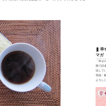
幸
マガ
「幸せ
期で読
信して
登録・
よろし