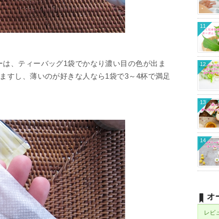
11
ーは、ティーバッグ1袋でかなり濃い目の色が出ま
12
ますし、薄いのが好きな人なら1袋で3～4杯で満足
13
14
オ
レビ