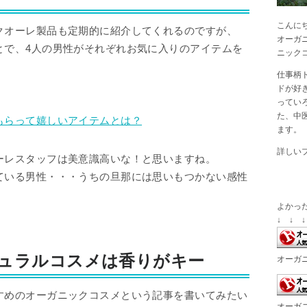
こんに
クオーレ製品も定期的に紹介してくれるのですが、
オーガ
とで、4人の男性がそれぞれお気に入りのアイテムを
ニック
仕事柄
ドが好
ってい
た、中
もらって嬉しいアイテムとは？
ます。
詳しい
ーレスタッフは美意識高いな！と思いますね。
ている男性・・・うちの旦那には思いもつかない感性
よかっ
↓ ↓ ↓
ュラルコスメは香りがキー
オーガ
すめのオーガニックコスメという記事を書いてみたい
オーガ