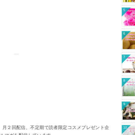
5
6
7
8
9
、月２回配信、不定期で読者限定コスメプレゼント企
10