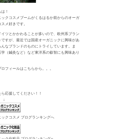
ちは！
ニックコスメブームがくるはるか前からのオーガ
コスメ好きです。
ドイツとかかわることが多いので、欧州系ブラン
きですが、最近では国産オーガニックに興味があ
ろんなブランドのものにトライしています。ま
医学（鍼灸など）など東洋系の叡智にも興味あり
プロフィールは
こちら
から。。。
たら応援してください！！
 ↓
ニックコスメ ブログランキングへ
ニック化粧品 ブログランキングへ