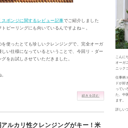
くスポンジに関するレビュー記事
でご紹介しました
フトピーリングにも向いているんですよね～。
のを使ったとても珍しいクレンジングで、完全オーガ
優しい仕様になっているということで、今回リ・ダー
こんに
ングをお試しさせていただきました。
オーガ
ニック
ね。
仕事柄
ドが好
ってい
た、中
続きを読む
ます。
詳しい
弱アルカリ性クレンジングがキー！米