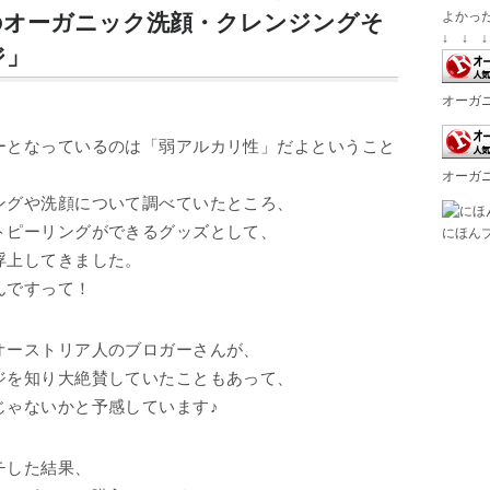
よかっ
のオーガニック洗顔・クレンジングそ
↓ ↓ ↓
ジ」
オーガ
ーとなっているのは「弱アルカリ性」だよということ
オーガ
ングや洗顔について調べていたところ、
トピーリングができるグッズとして、
にほん
浮上してきました。
んですって！
オーストリア人のブロガーさんが、
ジを知り大絶賛していたこともあって、
じゃないかと予感しています♪
チした結果、