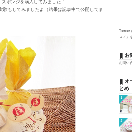
くスポンジを購入してみました！
て実験もしてみましたよ（結果は記事中で公開してま
Tomoe
スメ」
お
お問い
オ
とめ
1
2