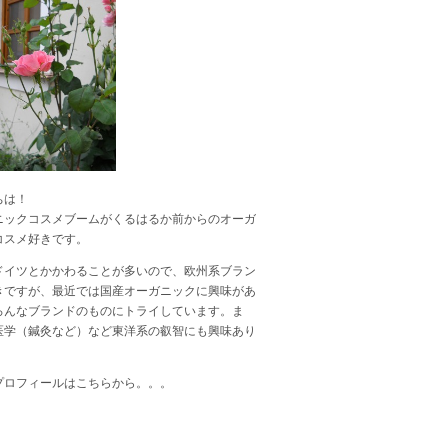
ちは！
ニックコスメブームがくるはるか前からのオーガ
コスメ好きです。
ドイツとかかわることが多いので、欧州系ブラン
きですが、最近では国産オーガニックに興味があ
ろんなブランドのものにトライしています。ま
医学（鍼灸など）など東洋系の叡智にも興味あり
プロフィールは
こちら
から。。。