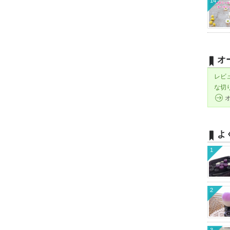
14
オ
レビ
な切
よ
1
2