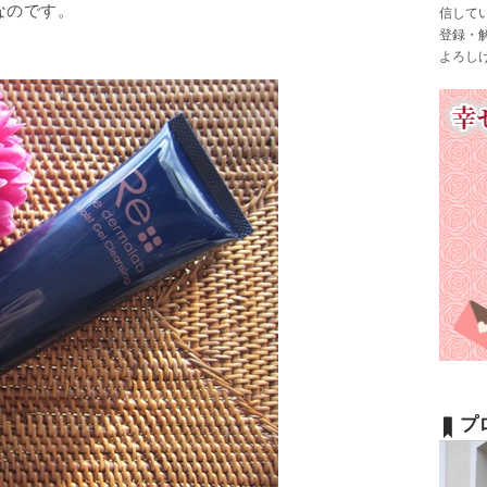
なのです。
信して
登録・
よろし
プ