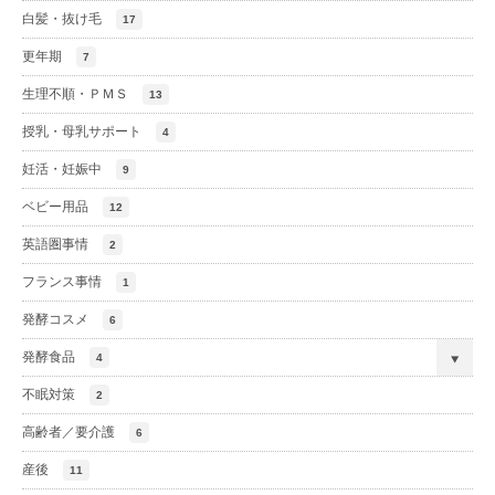
白髪・抜け毛
17
更年期
7
生理不順・ＰＭＳ
13
授乳・母乳サポート
4
妊活・妊娠中
9
ベビー用品
12
英語圏事情
2
フランス事情
1
発酵コスメ
6
発酵食品
4
不眠対策
2
高齢者／要介護
6
産後
11