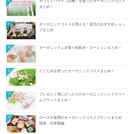
8
ホワイトバーチ（白樺）を使ったオーガニックコスメ
まとめ！
9
オーガニックコスメが買える！楽天のおすすめショッ
プまとめ
10
オーガニックふき取り化粧水・ローションまとめ！
11
どくだみを使ったオーガニックコスメまとめ！
12
プレゼント用にぴったりのオーガニックハンドクリー
ムブランドまとめ！
13
ローズ不使用のオーガニックコスメブランドまとめ
国産・日本製編