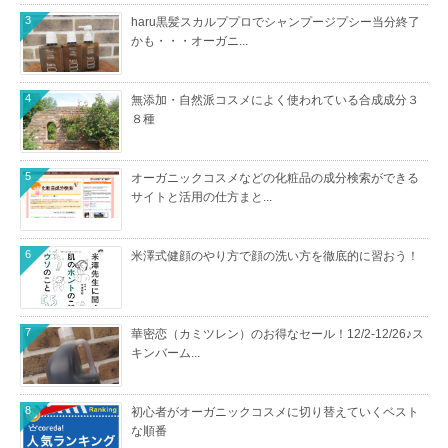
3
haru黒髪スカルププロでシャンプージプシー当分終了
かも・・・オーガニ...
4
無添加・自然派コスメによく使われている合成成分３
８種
5
オーガニックコスメなどの化粧品の成分検索ができる
サイトと活用の仕方まと...
6
米澤式健顔のやり方で顔の洗い方を徹底的に習おう！
7
華密恋（カミツレン）のお得なセール！12/2-12/26♪ス
キンバーム...
8
初心者がオーガニックコスメに切り替えていくベスト
な順番