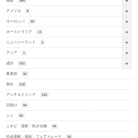
国産
300
アメリカ
8
ヨーロッパ
35
オーストラリア
11
ニュージーランド
2
アジア
1
成分
231
夜美容
32
美白
118
アンチエイジング
102
日焼け
94
シミ
65
ニキビ・湿疹・吹き出物
55
社会貢献・福祉・フェアトレード
33