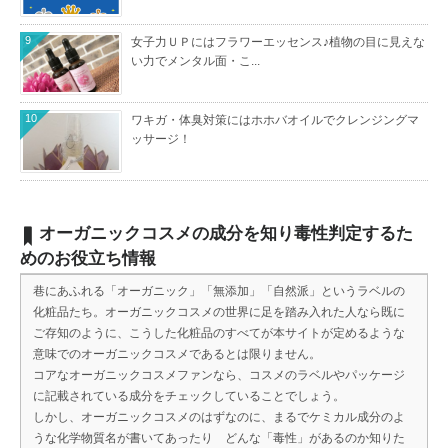
9
女子力ＵＰにはフラワーエッセンス♪植物の目に見えな
い力でメンタル面・こ...
10
ワキガ・体臭対策にはホホバオイルでクレンジングマ
ッサージ！
オーガニックコスメの成分を知り毒性判定するた
めのお役立ち情報
巷にあふれる「オーガニック」「無添加」「自然派」というラベルの
化粧品たち。オーガニックコスメの世界に足を踏み入れた人なら既に
ご存知のように、こうした化粧品のすべてが本サイトが定めるような
意味でのオーガニックコスメであるとは限りません。
コアなオーガニックコスメファンなら、コスメのラベルやパッケージ
に記載されている成分をチェックしていることでしょう。
しかし、オーガニックコスメのはずなのに、まるでケミカル成分のよ
うな化学物質名が書いてあったり どんな「毒性」があるのか知りた