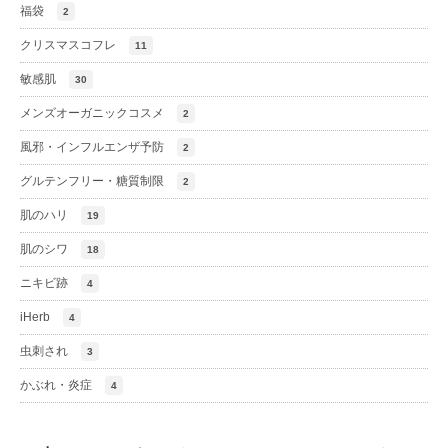
福袋
2
クリスマスコフレ
11
敏感肌
30
メンズオーガニックコスメ
2
風邪・インフルエンザ予防
2
グルテンフリー・糖質制限
2
肌のハリ
19
肌のシワ
18
ニキビ跡
4
iHerb
4
虫刺され
3
かぶれ・炎症
4