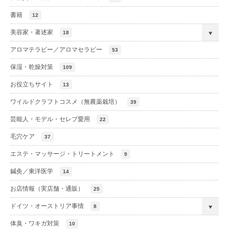
書籍
12
美容家・著述家
18
アロマテラピー／アロマセラピー
53
保湿・乾燥対策
109
お役立ちサイト
13
ワイルドクラフトコスメ（無農薬栽培）
39
芸能人・モデル・セレブ愛用
22
毛穴ケア
37
エステ・マッサージ・トリートメント
9
鍼灸／東洋医学
14
お店情報（実店舗・通販）
25
ドイツ・オーストリア事情
8
体臭・ワキガ対策
10