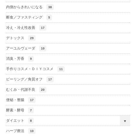
内側からきれいになる
38
断食／ファスティング
5
冷え・冷え性改善
17
デトックス
29
アーユルヴェーダ
10
消臭・芳香
9
手作りコスメ・ＤＩＹコスメ
11
ピーリング／角質オフ
17
むくみ・代謝不良
20
便秘・整腸
17
酵素・酵母
7
ダイエット
8
ハーブ療法
10